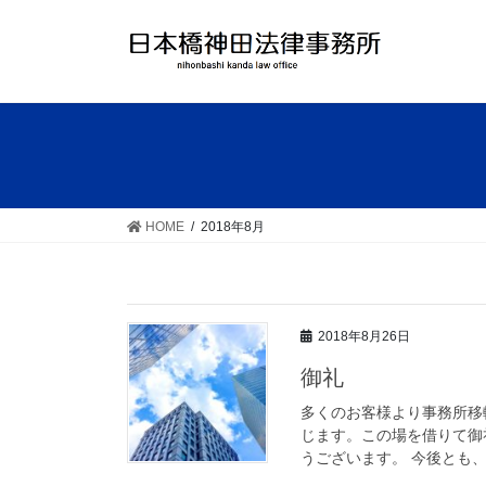
コ
ナ
ン
ビ
テ
ゲ
ン
ー
ツ
シ
へ
ョ
ス
ン
キ
に
ッ
移
HOME
2018年8月
プ
動
2018年8月26日
御礼
多くのお客様より事務所移
じます。この場を借りて御
うございます。 今後とも、