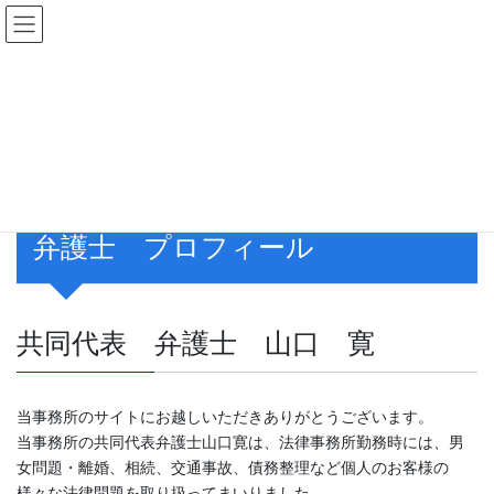
コ
ナ
ン
ビ
テ
ゲ
ン
ー
弁護士 関連サイト
ツ
シ
へ
ョ
ス
ン
HOME
弁護士 関連サイト
キ
に
ッ
移
プ
動
弁護士 プロフィール
共同代表 弁護士 山口 寛
当事務所のサイトにお越しいただきありがとうございます。
当事務所の共同代表弁護士山口寛は、法律事務所勤務時には、男
女問題・離婚、相続、交通事故、債務整理など個人のお客様の
様々な法律問題を取り扱ってまいりました。