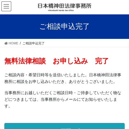
コ
ナ
ン
ビ
テ
ゲ
ン
ー
ご相談申込完了
ツ
シ
へ
ョ
ス
ン
HOME
ご相談申込完了
キ
に
ッ
移
プ
動
無料法律相談 お申し込み 完了
ご相談内容・希望日時等を送信いたしました。日本橋神田法律事
務所に相談をお申し込みいただき、ありがとうございました。
当事務所にお越しいただくご相談日時・ご持参していただく物な
どにつきましては、当事務所からメールにてお知らせいたしま
す。